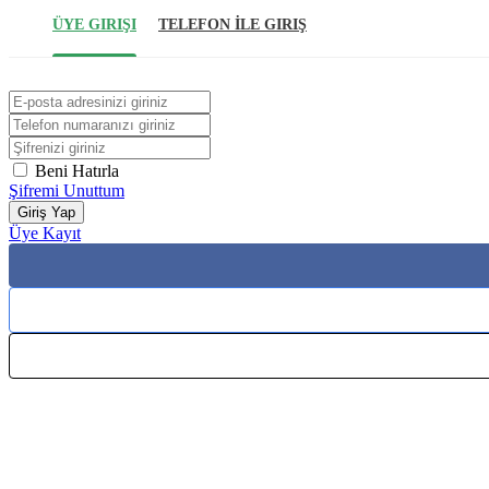
ÜYE GIRIŞI
TELEFON İLE GIRIŞ
Beni Hatırla
Şifremi Unuttum
Giriş Yap
Üye Kayıt