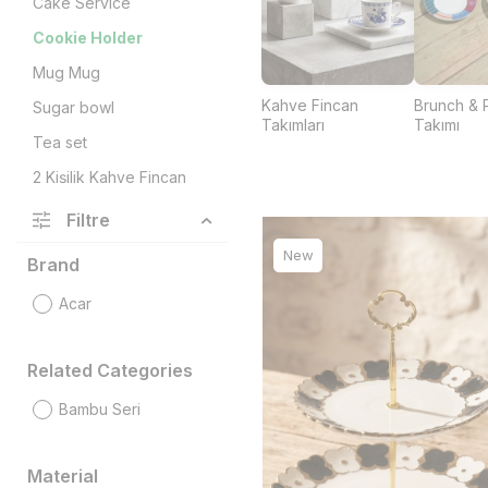
Cake Service
Cookie Holder
Mug Mug
Kahve Fincan
Brunch & 
Sugar bowl
Takımları
Takımı
Tea set
2 Kişilik Kahve Fincan
Takımı
Filtre
6 Kişilik Kahve Fincan
Takımı
New
Brand
Queen Victoria Fincan
Acar
Koleksiyonu
Standlı Tepsili Kahve
Fincan Takımları
Related Categories
Çok Satan Kahve Fincan
Bambu Seri
Takımları
Espresso Fincan
Takımları
Material