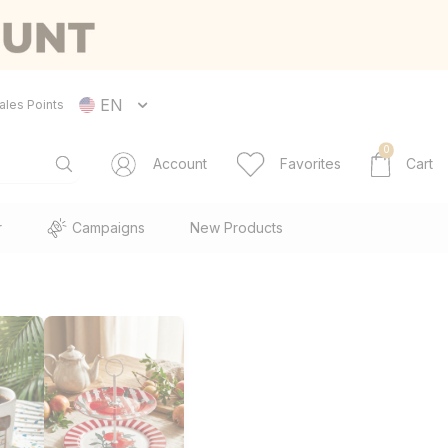
EN
ales Points
0
Account
Favorites
Cart
r
Campaigns
New Products