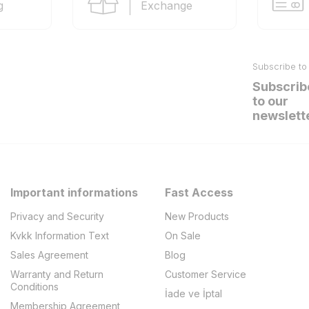
g
Exchange
Subscribe to
Subscrib
to our
newslett
Important informations
Fast Access
Privacy and Security
New Products
Kvkk Information Text
On Sale
Sales Agreement
Blog
Warranty and Return
Customer Service
Conditions
İade ve İptal
Membership Agreement