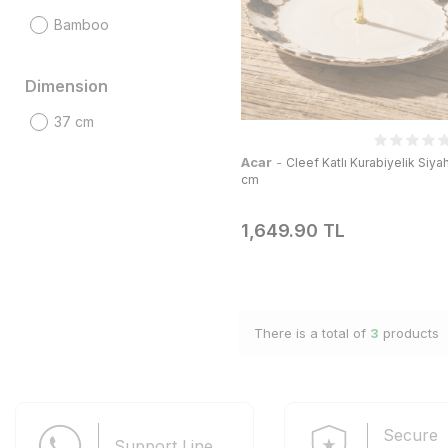
Bamboo
Dimension
37 cm
Acar
-
Cleef Katlı Kurabiyelik Siya
cm
1,649.90 TL
There is a total of
3
products
Secure
Support Line