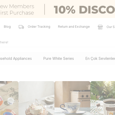
Blog
Order Tracking
Return and Exchange
Our S
sehold Appliances
Pure White Series
En Çok Sevilenle