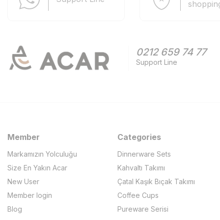
shoppin
0212 659 74 77
Support Line
Member
Categories
Markamızın Yolculuğu
Dinnerware Sets
Size En Yakın Acar
Kahvaltı Takımı
New User
Çatal Kaşık Bıçak Takımı
Member login
Coffee Cups
Blog
Pureware Serisi