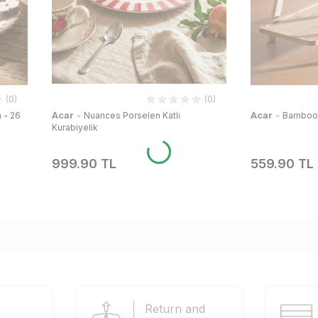
(0)
(0)
Acar
-
Acar
-
h - 26
Nuances Porselen Katlı
Bamboo 
Kurabiyelik
999.90 TL
559.90 TL
Return and