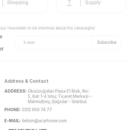
Shopping
Supply
 our newsletter to be informed about the campaigns!
e
Subscribe
er
Address & Contact
ADDRESS:
Öksüzoğulları Plaza E1 Blok, No:
5, Kat: 1-4 İstoç Ticaret Merkezi -
Mahmutbey, Bağcılar - İstanbul
PHONE:
0212 659 74 77
E-MAIL:
iletisim@acarhome.com