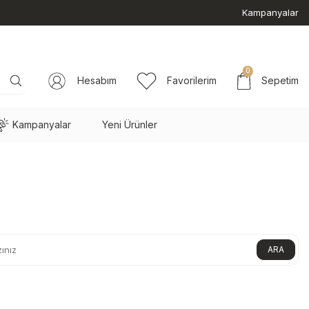
Kampanyalar
0
Hesabım
Favorilerim
Sepetim
Kampanyalar
Yeni Ürünler
ARA