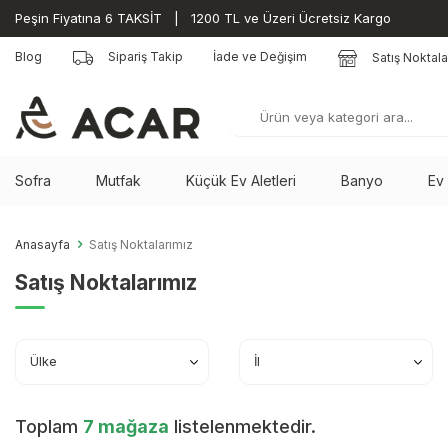
Peşin Fiyatına 6 TAKSİT | 1200 TL ve Üzeri Ücretsiz Kargo
Blog
Sipariş Takip
İade ve Değişim
Satış Noktala
Sofra
Mutfak
Küçük Ev Aletleri
Banyo
Ev
Anasayfa
Satış Noktalarımız
Satış Noktalarımız
Ülke
İl
Toplam
7 mağaza
listelenmektedir.