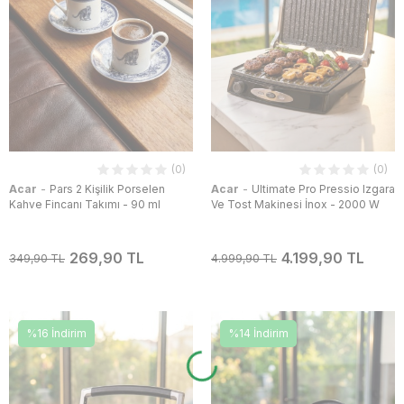
(0)
(0)
-
-
Acar
Pars 2 Kişilik Porselen
Acar
Ultimate Pro Pressio Izgara
Kahve Fincanı Takımı - 90 ml
Ve Tost Makinesi İnox - 2000 W
269,90 TL
4.199,90 TL
349,90 TL
4.999,90 TL
%16 İndirim
%14 İndirim