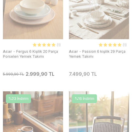
(1)
(1)
-
-
Acar
Fergus 6 Kişilik 20 Parça
Acar
Passion 6 kişilik 29 Parça
Porselen Yemek Takımı
Yemek Takımı
2.999,90 TL
7.499,90 TL
5.999,90 TL
%23 İndirim
%16 İndirim