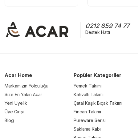
0212 659 74 77
Destek Hattı
Acar Home
Popüler Kategoriler
Markamızın Yolculuğu
Yemek Takımı
Size En Yakın Acar
Kahvaltı Takımı
Yeni Üyelik
Çatal Kaşık Bıçak Takımı
Üye Girişi
Fincan Takımı
Blog
Pureware Serisi
Saklama Kabı
Banyo Takımı