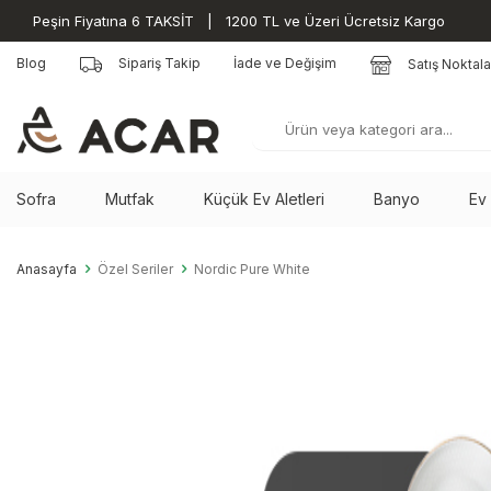
Peşin Fiyatına 6 TAKSİT | 1200 TL ve Üzeri Ücretsiz Kargo
Blog
Sipariş Takip
İade ve Değişim
Satış Noktala
Sofra
Mutfak
Küçük Ev Aletleri
Banyo
Ev
Anasayfa
Özel Seriler
Nordic Pure White