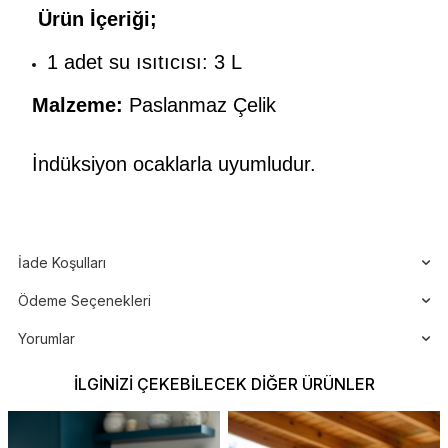
Ürün İçeriği;
1 adet su ısıtıcısı: 3 L
Malzeme:
Paslanmaz Çelik
İndüksiyon ocaklarla uyumludur.
İade Koşulları
Ödeme Seçenekleri
Yorumlar
İLGINIZI ÇEKEBILECEK DIĞER ÜRÜNLER