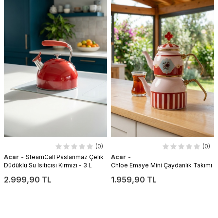
(0)
(0)
-
-
Acar
SteamCall Paslanmaz Çelik
Acar
Düdüklü Su Isıtıcısı Kırmızı - 3 L
Chloe Emaye Mini Çaydanlık Takımı
2.999,90 TL
1.959,90 TL