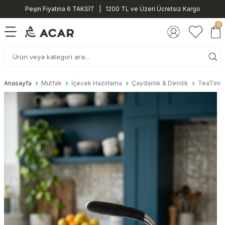
Peşin Fiyatına 6 TAKSİT | 1200 TL ve Üzeri Ücretsiz Kargo
0
Anasayfa
Mutfak
İçecek Hazırlama
Çaydanlık & Demlik
TeaTime P