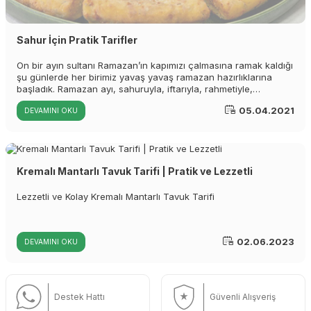
Sahur İçin Pratik Tarifler
On bir ayın sultanı Ramazan’ın kapımızı çalmasına ramak kaldığı
şu günlerde her birimiz yavaş yavaş ramazan hazırlıklarına
başladık. Ramazan ayı, sahuruyla, iftarıyla, rahmetiyle,
bereketiyle hayatımızın en önemli en huzurlu zamanlarından
05.04.2021
DEVAMINI OKU
biri. Ramazan yaklaştıkça ramazan ayının ayrılmaz
parçalarından biri olan sahur için, yazımızın devamında
birbirinden pratik, doyurucu tarifleri sizler için bir araya getirdik.
Sahur, vücudun tüm gün aç ve susuz kalmasına hazırlanmasını
sağlayan en önemli öğünlerden. Sahur menülerinden beklenen;
Kremalı Mantarlı Tavuk Tarifi | Pratik ve Lezzetli
pratik hazırlanabilmesi, doyurucu olması aynı zamanda
susatmamasıdır. Gelelim, sahurda ne yapsam, diye düşünenler
için hazırladığımız pratik sahur tariflerimize:
Lezzetli ve Kolay Kremalı Mantarlı Tavuk Tarifi
02.06.2023
DEVAMINI OKU
Destek Hattı
Güvenli Alışveriş