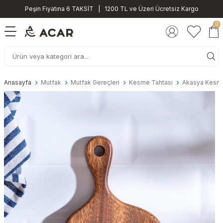
Peşin Fiyatına 6 TAKSİT | 1200 TL ve Üzeri Ücretsiz Kargo
0
Anasayfa
Mutfak
Mutfak Gereçleri
Kesme Tahtası
Akasya Kesme