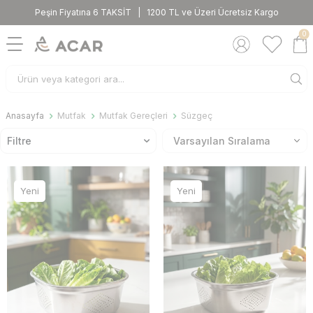
Peşin Fiyatına 6 TAKSİT | 1200 TL ve Üzeri Ücretsiz Kargo
0
Anasayfa
Mutfak
Mutfak Gereçleri
Süzgeç
Filtre
Yeni
Yeni