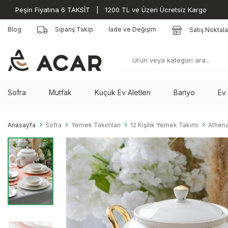
Peşin Fiyatına 6 TAKSİT | 1200 TL ve Üzeri Ücretsiz Kargo
Blog
Sipariş Takip
İade ve Değişim
Satış Noktala
Sofra
Mutfak
Küçük Ev Aletleri
Banyo
Ev
Anasayfa
Sofra
Yemek Takımları
12 Kişilik Yemek Takımı
Athena