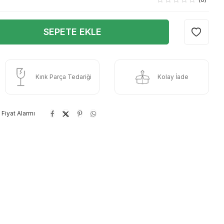
SEPETE EKLE
Kırık Parça Tedariği
Kolay İade
Fiyat Alarmı