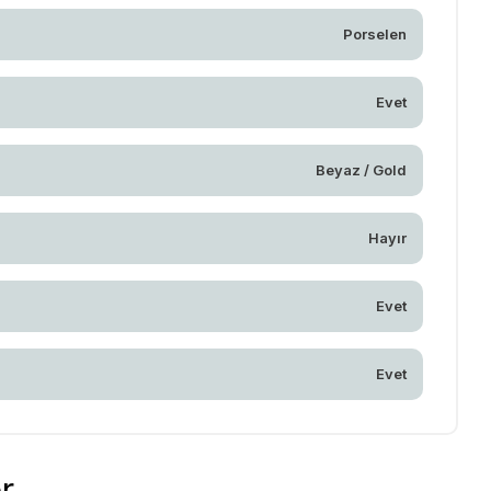
Porselen
Evet
Beyaz / Gold
Hayır
Evet
Evet
r