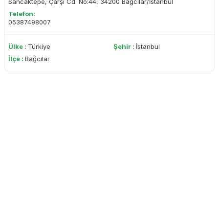
Sancaktepe, Çarşı Cd. No:44, 34200 Bağcılar/İstanbul
Telefon:
05387498007
Ülke :
Türkiye
Şehir :
İstanbul
İlçe :
Bağcılar