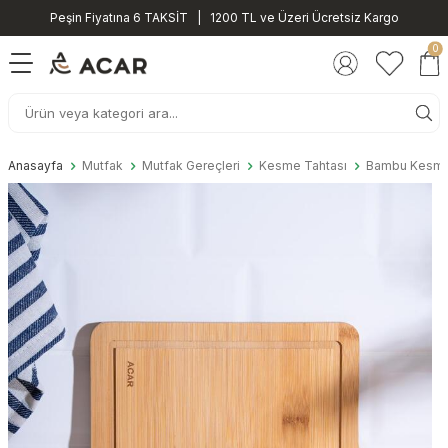
Peşin Fiyatına 6 TAKSİT | 1200 TL ve Üzeri Ücretsiz Kargo
0
Anasayfa
Mutfak
Mutfak Gereçleri
Kesme Tahtası
Bambu Kesme 