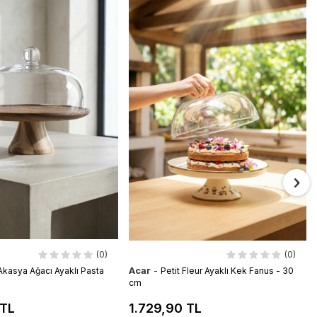
(0)
(0)
Acar
-
 Akasya Ağacı Ayaklı Pasta
Petit Fleur Ayaklı Kek Fanus - 30
m
cm
 TL
1.729,90 TL