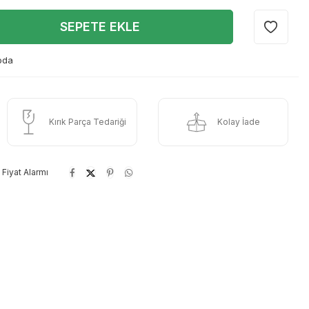
SEPETE EKLE
oda
Kırık Parça Tedariği
Kolay İade
Fiyat Alarmı