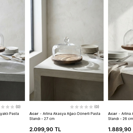
(0)
(0)
Acar
-
Acar
-
yaklı Pasta
Arlina Akasya Ağacı Dönerli Pasta
Arlina
Standı - 27 cm
Standı - 26 c
2.099,90 TL
1.889,90