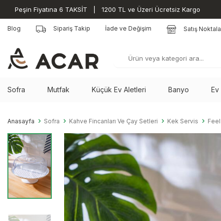
Peşin Fiyatına 6 TAKSİT | 1200 TL ve Üzeri Ücretsiz Kargo
Blog
Sipariş Takip
İade ve Değişim
Satış Noktala
Sofra
Mutfak
Küçük Ev Aletleri
Banyo
Ev
Anasayfa
Sofra
Kahve Fincanları Ve Çay Setleri
Kek Servis
Feel