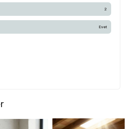
2
Evet
r