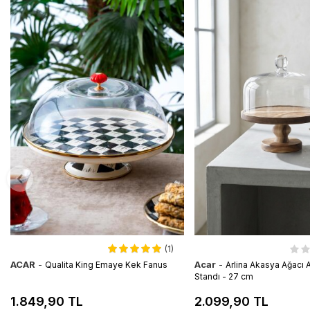
(1)
ACAR
-
Acar
-
Qualita King Emaye Kek Fanus
Arlina Akasya Ağacı A
Standı - 27 cm
1.849,90 TL
2.099,90 TL