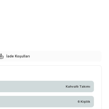
İade Koşulları
Kahvaltı Takımı
6 Kişilik