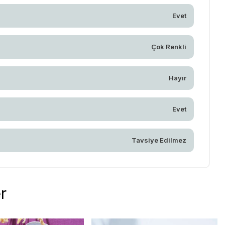
Evet
Çok Renkli
Hayır
Evet
Tavsiye Edilmez
r