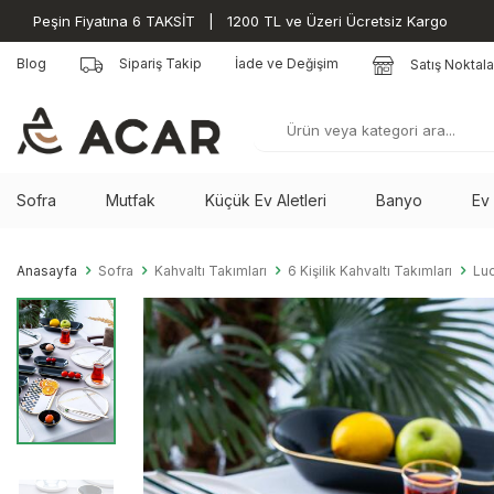
Peşin Fiyatına 6 TAKSİT | 1200 TL ve Üzeri Ücretsiz Kargo
Blog
Sipariş Takip
İade ve Değişim
Satış Noktala
Sofra
Mutfak
Küçük Ev Aletleri
Banyo
Ev
Anasayfa
Sofra
Kahvaltı Takımları
6 Kişilik Kahvaltı Takımları
Luc