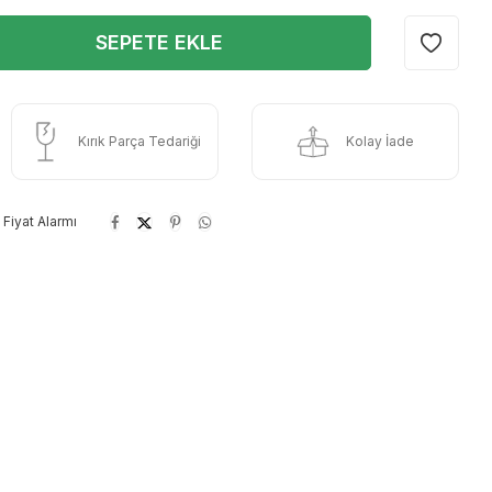
SEPETE EKLE
Kırık Parça Tedariği
Kolay İade
Fiyat Alarmı