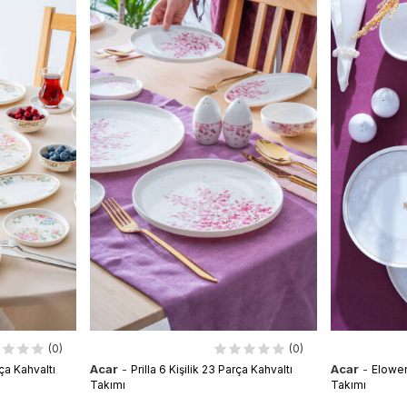
(0)
(0)
Acar
-
Acar
-
ça Kahvaltı
Prilla 6 Kişilik 23 Parça Kahvaltı
Elowen
Takımı
Takımı