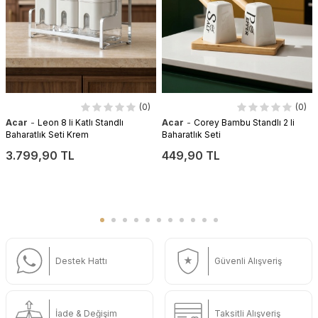
(0)
(0)
-
-
Acar
Leon 8 li Katlı Standlı
Acar
Corey Bambu Standlı 2 li
Baharatlık Seti Krem
Baharatlık Seti
3.799,90 TL
449,90 TL
Destek Hattı
Güvenli Alışveriş
İade & Değişim
Taksitli Alışveriş