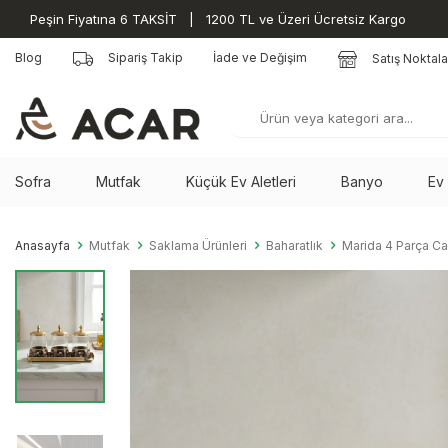
Peşin Fiyatına 6 TAKSİT | 1200 TL ve Üzeri Ücretsiz Kargo
Blog
Sipariş Takip
İade ve Değişim
Satış Noktala
Sofra
Mutfak
Küçük Ev Aletleri
Banyo
Ev
Anasayfa
Mutfak
Saklama Ürünleri
Baharatlık
Marida 4 Parça Cam