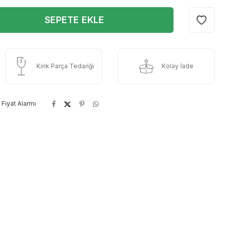
SEPETE EKLE
Kırık Parça Tedariği
Kolay İade
Fiyat Alarmı