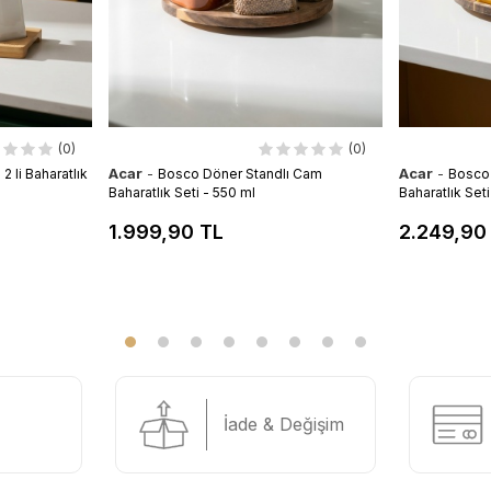
(0)
(0)
Acar
-
Acar
-
 li Baharatlık
Bosco Döner Standlı Cam
Bosco
Baharatlık Seti - 550 ml
Baharatlık Set
1.999,90 TL
2.249,90
İade & Değişim