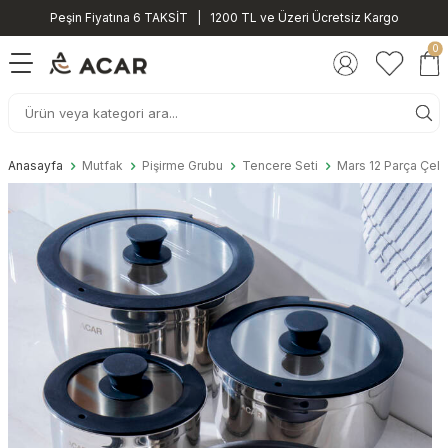
Peşin Fiyatına 6 TAKSİT | 1200 TL ve Üzeri Ücretsiz Kargo
0
Anasayfa
Mutfak
Pişirme Grubu
Tencere Seti
Mars 12 Parça Çeli