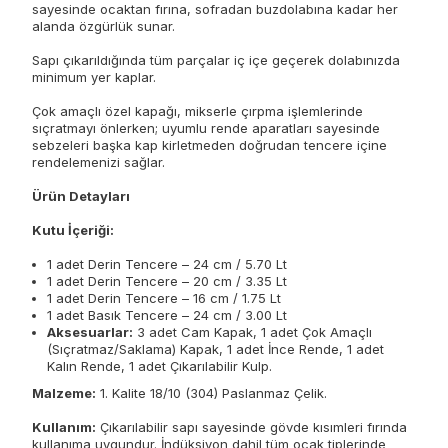
sayesinde ocaktan fırına, sofradan buzdolabına kadar her
alanda özgürlük sunar.
Sapı çıkarıldığında tüm parçalar iç içe geçerek dolabınızda
minimum yer kaplar.
Çok amaçlı özel kapağı, mikserle çırpma işlemlerinde
sıçratmayı önlerken; uyumlu rende aparatları sayesinde
sebzeleri başka kap kirletmeden doğrudan tencere içine
rendelemenizi sağlar.
Ürün Detayları
Kutu İçeriği:
1 adet Derin Tencere – 24 cm / 5.70 Lt
1 adet Derin Tencere – 20 cm / 3.35 Lt
1 adet Derin Tencere – 16 cm / 1.75 Lt
1 adet Basık Tencere – 24 cm / 3.00 Lt
Aksesuarlar:
3 adet Cam Kapak, 1 adet Çok Amaçlı
(Sıçratmaz/Saklama) Kapak, 1 adet İnce Rende, 1 adet
Kalın Rende, 1 adet Çıkarılabilir Kulp.
Malzeme:
1. Kalite 18/10 (304) Paslanmaz Çelik.
Kullanım:
Çıkarılabilir sapı sayesinde gövde kısımleri fırında
kullanıma uygundur. İndüksiyon dahil tüm ocak tiplerinde