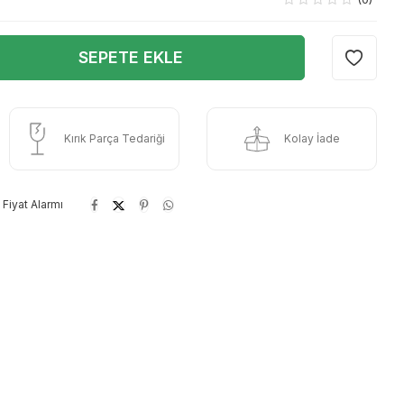
SEPETE EKLE
Kırık Parça Tedariği
Kolay İade
Fiyat Alarmı