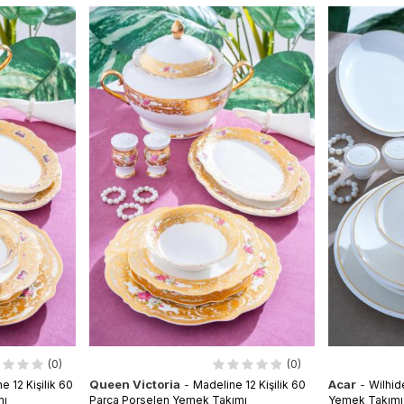
(0)
(0)
Queen Victoria
-
Acar
-
 12 Kişilik 60
Madeline 12 Kişilik 60
Wilhid
mı
Parça Porselen Yemek Takımı
Yemek Takımı