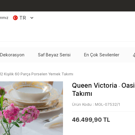
TR
rımız
 Dekorasyon
Saf Beyaz Serisi
En Çok Sevilenler
12 Kişilik 60 Parça Porselen Yemek Takımı
Queen Victoria
Oasi
-
Takımı
Ürün Kodu :
MGL-07532/1
46.499,90 TL