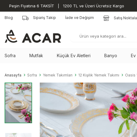
Peşin Fiyatına 6 TAKSİT | 1200 TL ve Üzeri Ücretsiz Kargo
Blog
Sipariş Takip
İade ve Değişim
Satış Noktala
Sofra
Mutfak
Küçük Ev Aletleri
Banyo
Ev
Anasayfa
Sofra
Yemek Takımları
12 Kişilik Yemek Takımı
Oasis 