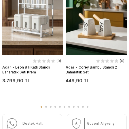
(0)
(0)
-
-
Acar
Leon 8 li Katlı Standlı
Acar
Corey Bambu Standlı 2 li
Baharatlık Seti Krem
Baharatlık Seti
3.799,90 TL
449,90 TL
Destek Hattı
Güvenli Alışveriş