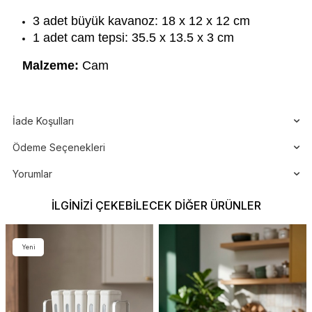
3 adet büyük kavanoz: 18 x 12 x 12 cm
1 adet cam tepsi: 35.5 x 13.5 x 3 cm
Malzeme:
Cam
İade Koşulları
Ödeme Seçenekleri
Yorumlar
İLGINIZI ÇEKEBILECEK DIĞER ÜRÜNLER
Yeni