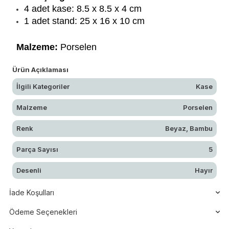
4 adet kase: 8.5 x 8.5 x 4 cm
1 adet stand: 25 x 16 x 10 cm
Malzeme:
Porselen
Ürün Açıklaması
İlgili Kategoriler
Kase
Malzeme
Porselen
Renk
Beyaz, Bambu
Parça Sayısı
5
Desenli
Hayır
İade Koşulları
Ödeme Seçenekleri