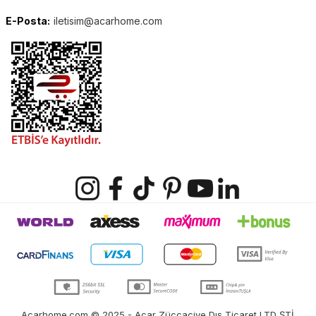
E-Posta:
iletisim@acarhome.com
Acarhome.com © 2025 - Acar Züccaciye Dış Ticaret LTD ŞTİ.