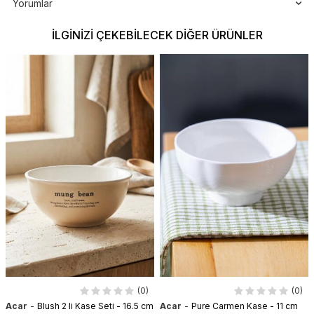
Yorumlar
İLGINIZI ÇEKEBILECEK DIĞER ÜRÜNLER
(0)
(0)
-
-
Acar
Blush 2 li Kase Seti - 16.5 cm
Acar
Pure Carmen Kase - 11 cm