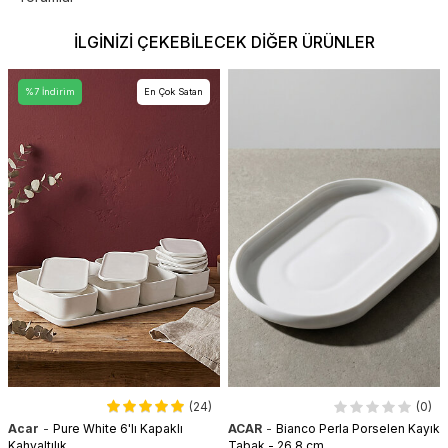
İLGINIZI ÇEKEBILECEK DIĞER ÜRÜNLER
%7 İndirim
En Çok Satan
(24)
(0)
-
-
Acar
Pure White 6'lı Kapaklı
ACAR
Bianco Perla Porselen Kayık
Kahvaltılık
Tabak - 26,8 cm