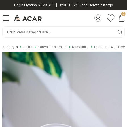
Peşin Fiyatına 6 TAKSİT | 1200 TL ve Üzeri Ücretsiz Kargo
0
Anasayfa
Sofra
Kahvaltı Takımları
Kahvaltılık
Pure Line 4 lü Tepsil