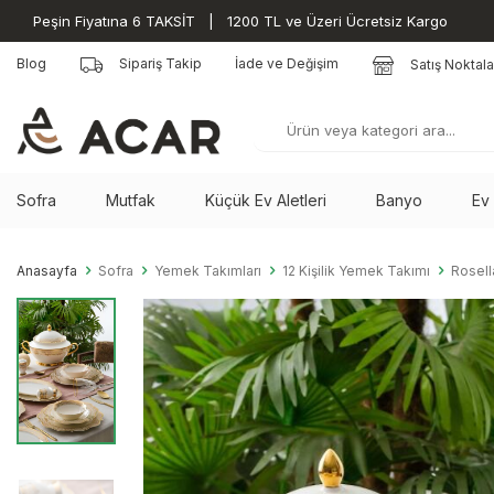
Peşin Fiyatına 6 TAKSİT | 1200 TL ve Üzeri Ücretsiz Kargo
Blog
Sipariş Takip
İade ve Değişim
Satış Noktala
Sofra
Mutfak
Küçük Ev Aletleri
Banyo
Ev
Anasayfa
Sofra
Yemek Takımları
12 Kişilik Yemek Takımı
Rosell