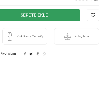
SEPETE EKLE
Kırık Parça Tedariği
Kolay İade
Fiyat Alarmı