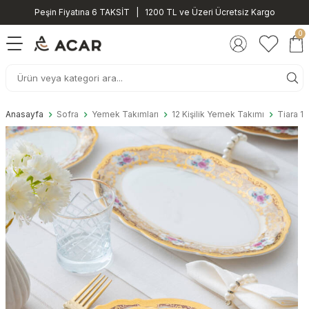
Peşin Fiyatına 6 TAKSİT | 1200 TL ve Üzeri Ücretsiz Kargo
0
Anasayfa
Sofra
Yemek Takımları
12 Kişilik Yemek Takımı
Tiara 1