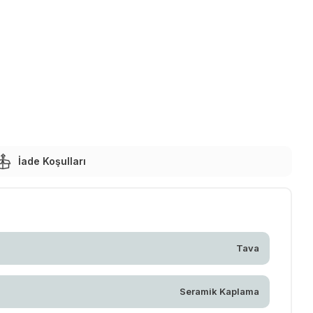
İade Koşulları
Tava
Seramik Kaplama