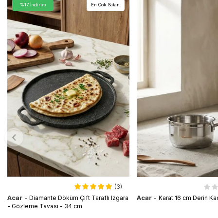
%17 İndirim
En Çok Satan
(3)
Acar
-
Acar
-
Diamante Döküm Çift Taraflı Izgara
Karat 16 cm Derin Ka
- Gözleme Tavası - 34 cm