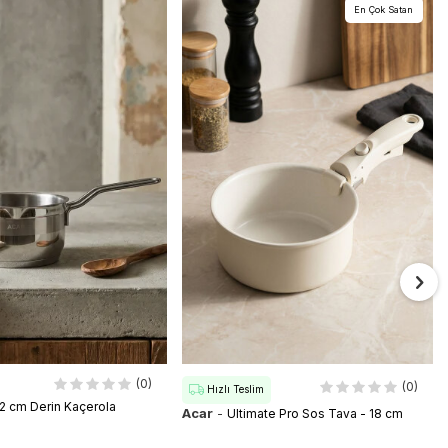
En Çok Satan
(0)
(0)
Hızlı Teslim
12 cm Derin Kaçerola
Acar
-
Ultimate Pro Sos Tava - 18 cm