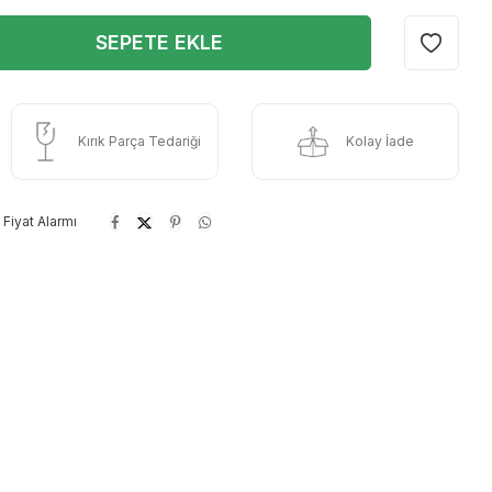
SEPETE EKLE
Kırık Parça Tedariği
Kolay İade
Fiyat Alarmı