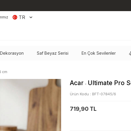
TR
rımız
 Dekorasyon
Saf Beyaz Serisi
En Çok Sevilenler
16 cm
Acar
Ultimate Pro S
-
Ürün Kodu :
BFT-07845/6
719,90 TL