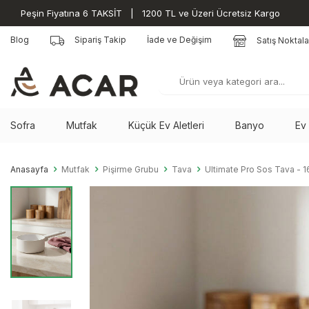
Peşin Fiyatına 6 TAKSİT | 1200 TL ve Üzeri Ücretsiz Kargo
Blog
Sipariş Takip
İade ve Değişim
Satış Noktala
Sofra
Mutfak
Küçük Ev Aletleri
Banyo
Ev
Anasayfa
Mutfak
Pişirme Grubu
Tava
Ultimate Pro Sos Tava - 