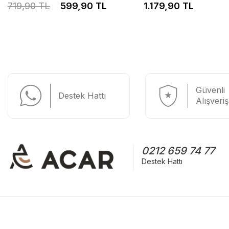
719,90 TL
599,90 TL
1.179,90 TL
Güvenli
Destek Hattı
Alışveriş
0212 659 74 77
Destek Hattı