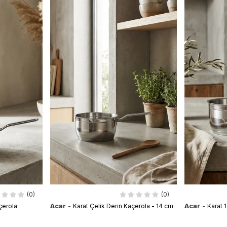
(0)
(0)
Acar
-
Acar
-
çerola
Karat Çelik Derin Kaçerola - 14 cm
Karat 