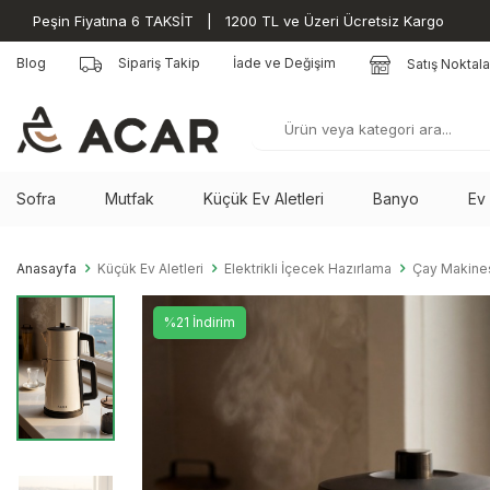
Peşin Fiyatına 6 TAKSİT | 1200 TL ve Üzeri Ücretsiz Kargo
Blog
Sipariş Takip
İade ve Değişim
Satış Noktala
Sofra
Mutfak
Küçük Ev Aletleri
Banyo
Ev
Anasayfa
Küçük Ev Aletleri
Elektrikli İçecek Hazırlama
Çay Makine
%21 İndirim