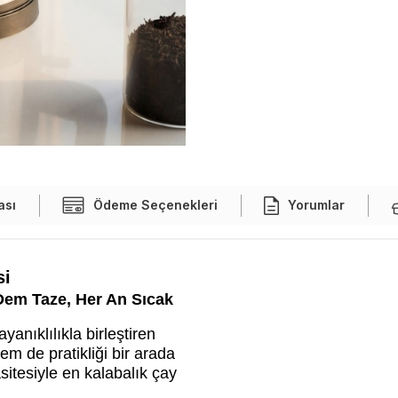
ası
Ödeme Seçenekleri
Yorumlar
si
Dem Taze, Her An Sıcak
anıklılıkla birleştiren
m de pratikliği bir arada
itesiyle en kalabalık çay