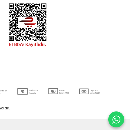
lıdır.