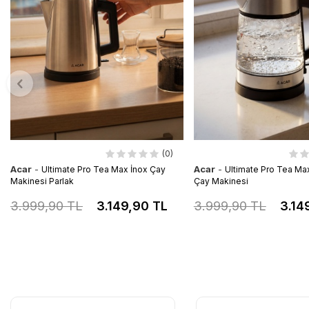
(0)
Acar
-
Acar
-
Ultimate Pro Tea Max İnox Çay
Ultimate Pro Tea Ma
Makinesi Parlak
Çay Makinesi
3.999,90 TL
3.149,90 TL
3.999,90 TL
3.14