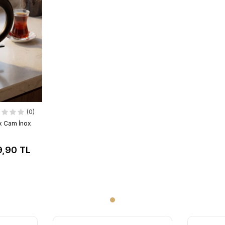
(0)
x Cam İnox
9,90 TL