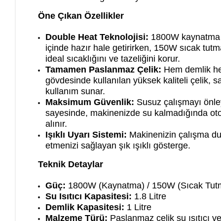
Öne Çıkan Özellikler
Double Heat Teknolojisi:
1800W kaynatma g
içinde hazır hale getirirken, 150W sıcak tutma
ideal sıcaklığını ve tazeliğini korur.
Tamamen Paslanmaz Çelik:
Hem demlik hem
gövdesinde kullanılan yüksek kaliteli çelik, s
kullanım sunar.
Maksimum Güvenlik:
Susuz çalışmayı önle
sayesinde, makinenizde su kalmadığında ot
alınır.
Işıklı Uyarı Sistemi:
Makinenizin çalışma du
etmenizi sağlayan şık ışıklı gösterge.
Teknik Detaylar
Güç:
1800W (Kaynatma) / 150W (Sıcak Tut
Su Isıtıcı Kapasitesi:
1.8 Litre
Demlik Kapasitesi:
1 Litre
Malzeme Türü:
Paslanmaz çelik su ısıtıcı v