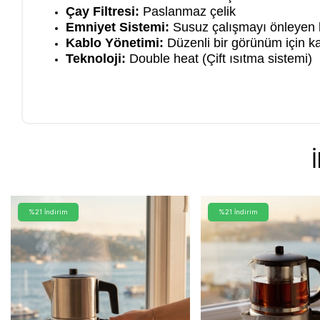
Çay Filtresi:
Paslanmaz çelik
Emniyet Sistemi:
Susuz çalışmayı önleyen
Kablo Yönetimi:
Düzenli bir görünüm için k
Teknoloji:
Double heat (Çift ısıtma sistemi)
%21 İndirim
%21 İndirim