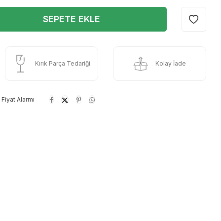
SEPETE EKLE
Kırık Parça Tedariği
Kolay İade
Fiyat Alarmı