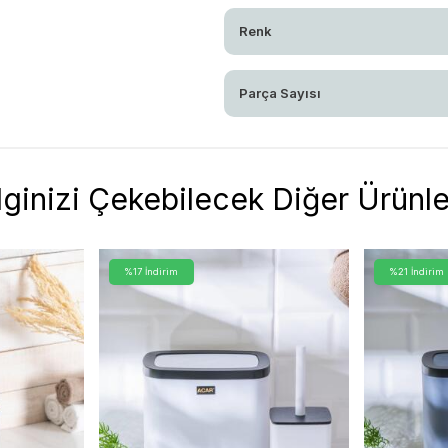
Renk
Parça Sayısı
İlginizi Çekebilecek Diğer Ürünle
%17 İndirim
%21 İndirim