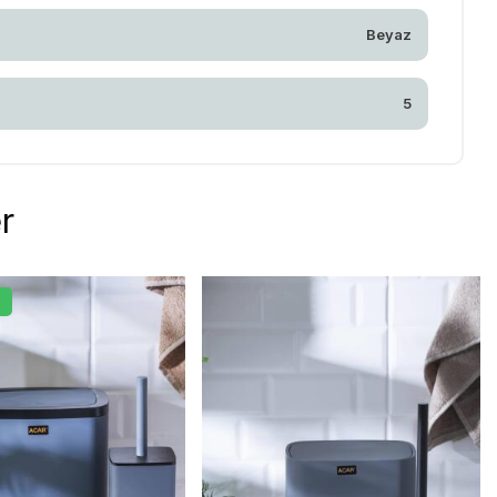
Beyaz
5
r