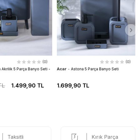
(0)
(0)
Acar
-
a Akrilik 5 Parça Banyo Seti -
Astorıa 5 Parça Banyo Seti
TL
1.499,90 TL
1.699,90 TL
Taksitli
Kırık Parça