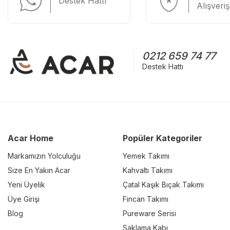
Destek Hattı
Alışveriş
0212 659 74 77
Destek Hattı
Acar Home
Popüler Kategoriler
Markamızın Yolculuğu
Yemek Takımı
Size En Yakın Acar
Kahvaltı Takımı
Yeni Üyelik
Çatal Kaşık Bıçak Takımı
Üye Girişi
Fincan Takımı
Blog
Pureware Serisi
Saklama Kabı