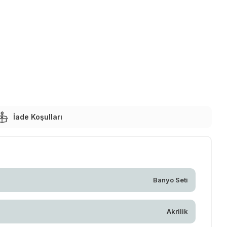
İade Koşulları
Banyo Seti
Akrilik