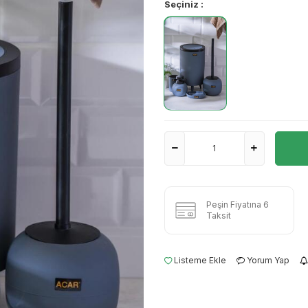
Seçiniz :
Peşin Fiyatına 6
Taksit
Listeme Ekle
Yorum Yap