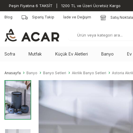
Peşin Fiyatına 6 TAKSİT | 1200 TL ve Üzeri Ücretsiz Kargo
Blog
Sipariş Takip
İade ve Değişim
Satış Noktala
Sofra
Mutfak
Küçük Ev Aletleri
Banyo
Ev
Anasayfa
Banyo
Banyo Setleri
Akrilik Banyo Setleri
Astoria Akri