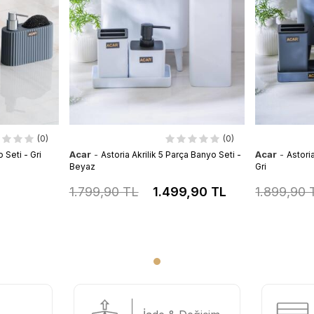
(0)
(0)
Acar
-
Acar
-
 Seti - Gri
Astoria Akrilik 5 Parça Banyo Seti -
Astori
Beyaz
Gri
1.799,90 TL
1.499,90 TL
1.899,90 