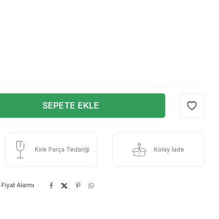
SEPETE EKLE
Kırık Parça Tedariği
Kolay İade
Fiyat Alarmı