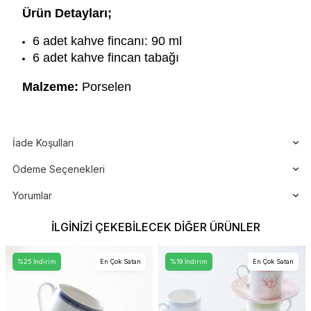
Ürün Detayları;
6 adet kahve fincanı: 90 ml
6 adet kahve fincan tabağı
Malzeme:
Porselen
İade Koşulları
Ödeme Seçenekleri
Yorumlar
İLGINIZI ÇEKEBILECEK DIĞER ÜRÜNLER
%25 İndirim
En Çok Satan
%19 İndirim
En Çok Satan