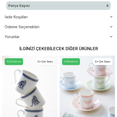
Parça Sayısı
4
İade Koşulları
Ödeme Seçenekleri
Yorumlar
İLGINIZI ÇEKEBILECEK DIĞER ÜRÜNLER
%25 İndirim
En Çok Satan
%19 İndirim
En Çok Satan