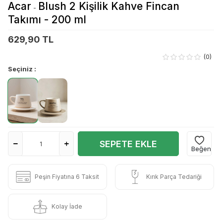
Acar
Blush 2 Kişilik Kahve Fincan
-
Takımı - 200 ml
629,90 TL
(0)
Seçiniz :
SEPETE EKLE
Beğen
Peşin Fiyatına 6 Taksit
Kırık Parça Tedariği
Kolay İade