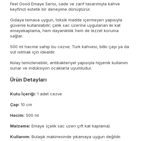
Feel Good Emaye Serisi, sade ve zarif tasarımıyla kahve
keyfinizi estetik bir deneyime dönüştürür.
Gıdaya temasa uygun, toksik madde içermeyen yapısıyla
güvenle kullanılabilir; çelik sac üzerine uygulanan iki kat
emayekaplama, hem dayanıklılık hem de lezzet koruma
sağlar.
500 ml hacme sahip bu cezve; Türk kahvesi, bitki çayı ya da
süt ısıtmak için idealdir.
Kolay temizlenebilir, antibakteriyel yapısıyla hijyenik kullanım
sunar ve indüksiyon ocaklarla uyumludur.
Ürün Detayları
Kutu İçeriği:
1 adet cezve
Çap:
10 cm
Hacim:
500 ml
Malzeme:
Emaye (çelik sac üzeri çift kat kaplama)
Kullanım:
Bulaşık makinesinde yıkamaya uygun değildir.