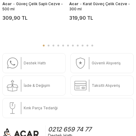
-
-
Acar
Güveç Çelik Saplı Cezve -
Acar
Karat Güveç Çelik Cezve -
500 ml
300 ml
309,90 TL
319,90 TL
Destek Hattı
Güvenli Alışveriş
İade & Değişim
Taksitli Alışveriş
Kırık Parça Tedariği
0212 659 74 77
Destek Hattı