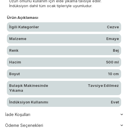
Uzun ömürlü kullanım için elde yıkama tavsiye edilir.
İndüksiyon dahil tüm ocak tipleriyle uyumludur.
Ürün Açıklaması
İlgili Kategoriler
Cezve
Malzeme
Emaye
Renk
Bej
Hacim
500 ml
Boyut
10 cm
Bulaşık Makinesinde
Tavsiye Edilmez
Yıkama
İndüksiyon Kullanımı
Evet
İade Koşulları
Ödeme Seçenekleri