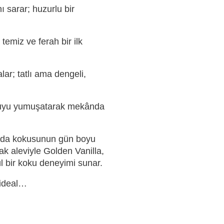
 sarar; huzurlu bir
temiz ve ferah bir ilk
lar; tatlı ama dengeli,
okuyu yumuşatarak mekânda
 oda kokusunun gün boyu
 aleviyle Golden Vanilla,
l bir koku deneyimi sunar.
 ideal…