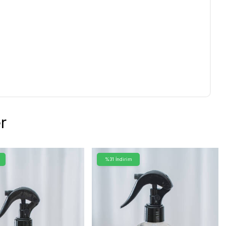
r
%31 İndirim