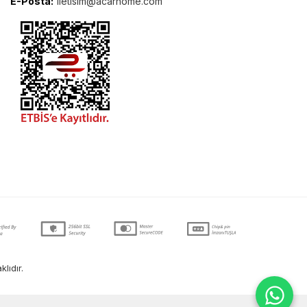
E-Posta:
iletisim@acarhome.com
lıdır.