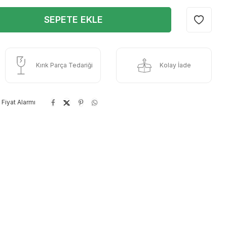
SEPETE EKLE
Kırık Parça Tedariği
Kolay İade
Fiyat Alarmı