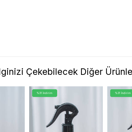
İlginizi Çekebilecek Diğer Ürünle
%31 İndirim
%31 İndirim