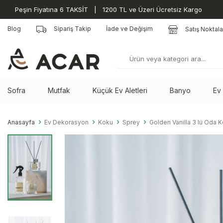
Peşin Fiyatına 6 TAKSİT | 1200 TL ve Üzeri Ücretsiz Kargo
Blog
Sipariş Takip
İade ve Değişim
Satış Noktala
Sofra
Mutfak
Küçük Ev Aletleri
Banyo
Ev
Anasayfa
Ev Dekorasyon
Koku
Sprey
Golden Vanilla 3 lü Oda 