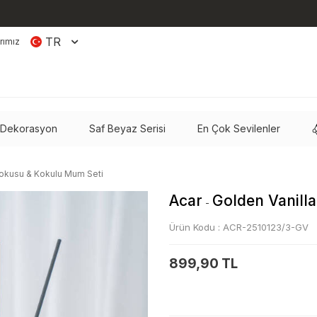
TR
rımız
 Dekorasyon
Saf Beyaz Serisi
En Çok Sevilenler
Kokusu & Kokulu Mum Seti
Acar
Golden Vanill
-
Ürün Kodu :
ACR-2510123/3-GV
899,90 TL