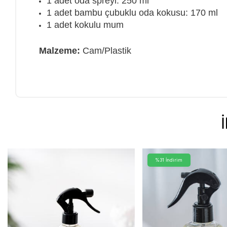
1 adet oda spreyi: 250 ml
1 adet bambu çubuklu oda kokusu: 170 ml
1 adet kokulu mum
Malzeme:
Cam/Plastik
%31 İndirim