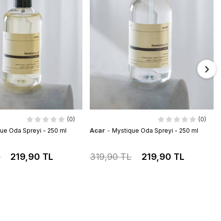
(0)
(0)
Acar
-
lue Oda Spreyi - 250 ml
Mystique Oda Spreyi - 250 ml
L
219,90 TL
319,90 TL
219,90 TL