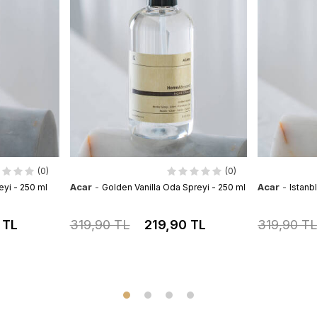
(0)
(0)
Acar
-
Acar
-
yi - 250 ml
Golden Vanilla Oda Spreyi - 250 ml
Istanb
 TL
319,90 TL
219,90 TL
319,90 T