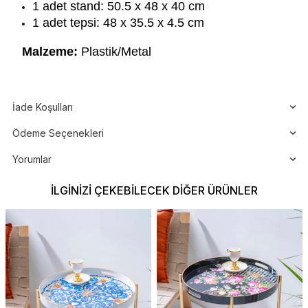
1 adet stand: 50.5 x 48 x 40 cm
1 adet tepsi: 48 x 35.5 x 4.5 cm
Malzeme:
Plastik/Metal
İade Koşulları
Ödeme Seçenekleri
Yorumlar
İLGINIZI ÇEKEBILECEK DIĞER ÜRÜNLER