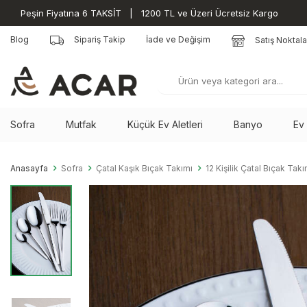
Peşin Fiyatına 6 TAKSİT | 1200 TL ve Üzeri Ücretsiz Kargo
Blog
Sipariş Takip
İade ve Değişim
Satış Noktala
Sofra
Mutfak
Küçük Ev Aletleri
Banyo
Ev
Anasayfa
Sofra
Çatal Kaşık Bıçak Takımı
12 Kişilik Çatal Bıçak Takı