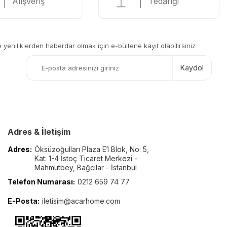
Alışveriş
Tedariği
eniliklerden haberdar olmak için e-bültene kayıt olabilirsiniz.
Kaydol
Adres & İletişim
Adres:
Öksüzoğulları Plaza E1 Blok, No: 5,
Kat: 1-4 İstoç Ticaret Merkezi -
Mahmutbey, Bağcılar - İstanbul
Telefon Numarası:
0212 659 74 77
E-Posta:
iletisim@acarhome.com