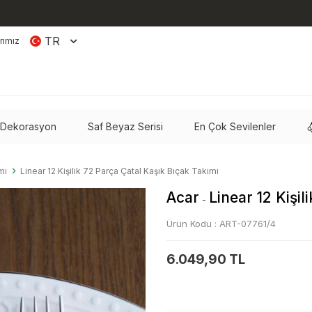
TR
rımız
 Dekorasyon
Saf Beyaz Serisi
En Çok Sevilenler
mı
Linear 12 Kişilik 72 Parça Çatal Kaşık Bıçak Takımı
Acar
Linear 12 Kişi
-
Ürün Kodu :
ART-07761/4
6.049,90 TL