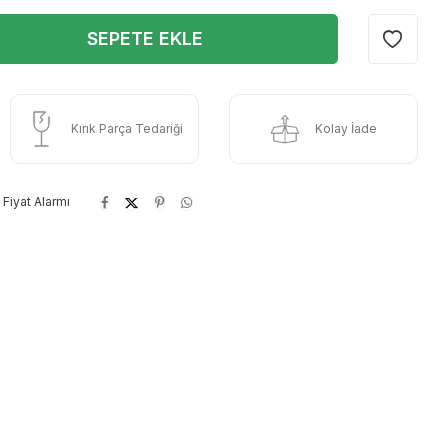
SEPETE EKLE
Kırık Parça Tedariği
Kolay İade
Fiyat Alarmı