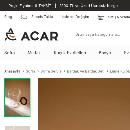
Peşin Fiyatına 6 TAKSİT | 1200 TL ve Üzeri Ücretsiz Kargo
Blog
Sipariş Takip
İade ve Değişim
Satış Noktala
Sofra
Mutfak
Küçük Ev Aletleri
Banyo
Ev
Anasayfa
Sofra
Sofra Servis
Bardak Ve Bardak Seti
Lume Kulpl