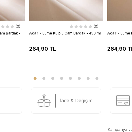
(0)
(0)
Acar
-
Acar
-
am Bardak -
Lume Kulplu Cam Bardak - 450 ml
Lume K
264,90 TL
264,90 T
İade & Değişim
Kampanya ve y