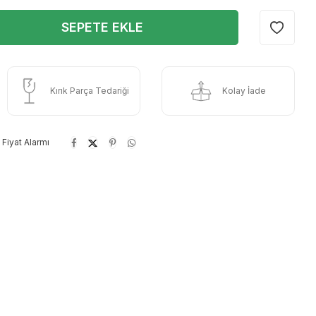
SEPETE EKLE
Kırık Parça Tedariği
Kolay İade
Fiyat Alarmı