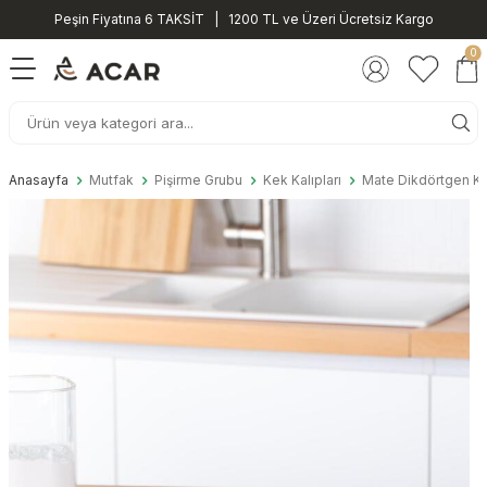
Peşin Fiyatına 6 TAKSİT | 1200 TL ve Üzeri Ücretsiz Kargo
0
Anasayfa
Mutfak
Pişirme Grubu
Kek Kalıpları
Mate Dikdörtgen Ku