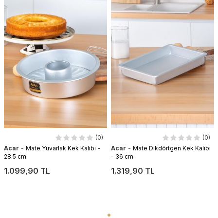
(0)
(0)
-
-
Acar
Mate Yuvarlak Kek Kalıbı -
Acar
Mate Dikdörtgen Kek Kalıbı
28.5 cm
- 36 cm
1.099,90 TL
1.319,90 TL