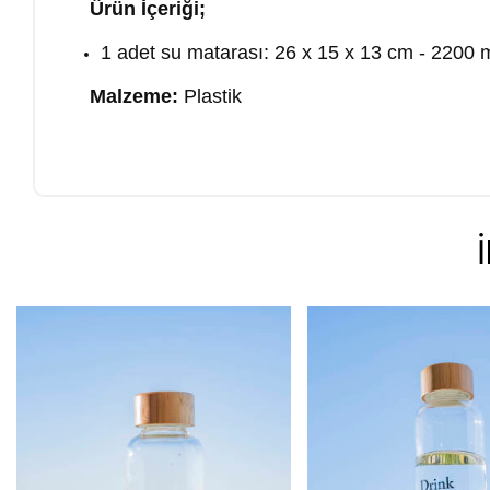
Ürün İçeriği;
1 adet su matarası: 26 x 15 x 13 cm - 2200 
Malzeme:
Plastik