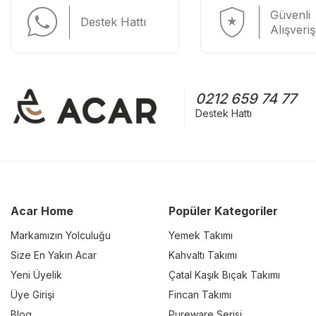
Güvenli
Destek Hattı
Alışveriş
0212 659 74 77
Destek Hattı
Acar Home
Popüler Kategoriler
Markamızın Yolculuğu
Yemek Takımı
Size En Yakın Acar
Kahvaltı Takımı
Yeni Üyelik
Çatal Kaşık Bıçak Takımı
Üye Girişi
Fincan Takımı
Blog
Pureware Serisi