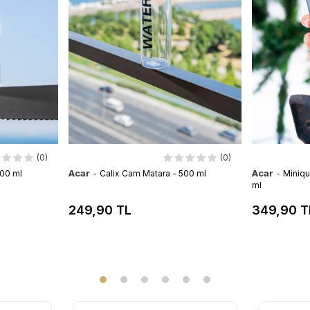
(0)
(0)
Acar
-
Acar
-
500 ml
Calix Cam Matara - 500 ml
Miniqu
ml
249,90 TL
349,90 T