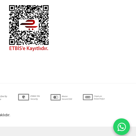
lıdır.