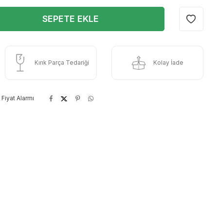
SEPETE EKLE
Kırık Parça Tedariği
Kolay İade
Fiyat Alarmı