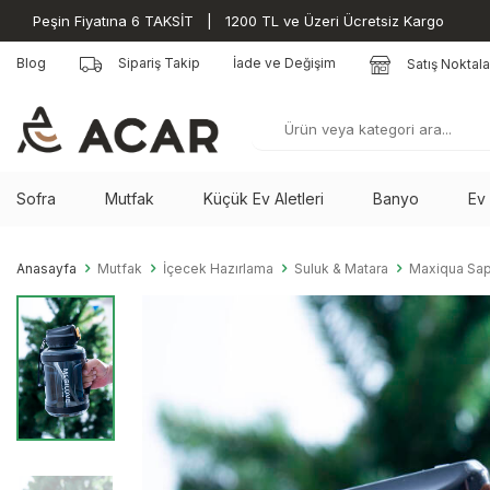
Peşin Fiyatına 6 TAKSİT | 1200 TL ve Üzeri Ücretsiz Kargo
Blog
Sipariş Takip
İade ve Değişim
Satış Noktala
Sofra
Mutfak
Küçük Ev Aletleri
Banyo
Ev
Anasayfa
Mutfak
İçecek Hazırlama
Suluk & Matara
Maxiqua Sapl