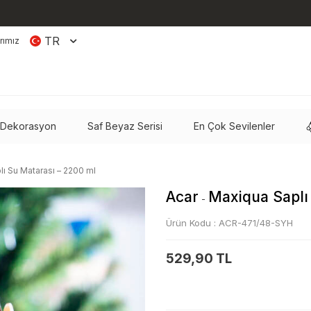
TR
rımız
 Dekorasyon
Saf Beyaz Serisi
En Çok Sevilenler
ı Su Matarası – 2200 ml
Acar
Maxiqua Saplı
-
Ürün Kodu :
ACR-471/48-SYH
529,90 TL