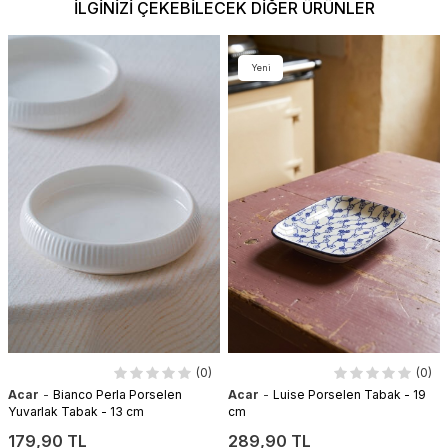
İLGINIZI ÇEKEBILECEK DIĞER ÜRÜNLER
Yeni
(0)
(0)
-
-
Acar
Bianco Perla Porselen
Acar
Luise Porselen Tabak - 19
Yuvarlak Tabak - 13 cm
cm
179,90 TL
289,90 TL