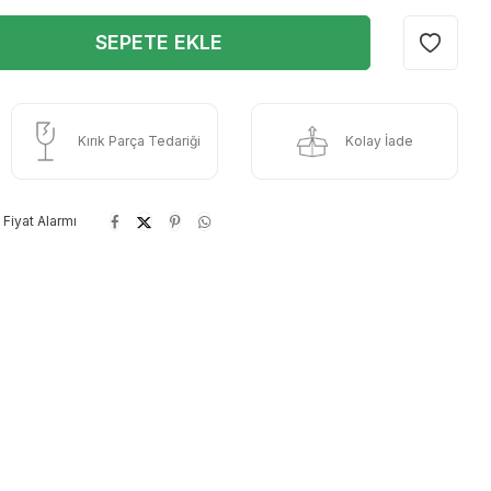
SEPETE EKLE
Kırık Parça Tedariği
Kolay İade
Fiyat Alarmı