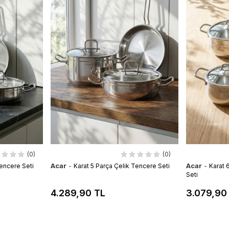
(0)
(0)
Acar
-
Acar
-
Tencere Seti
Karat 5 Parça Çelik Tencere Seti
Karat 
Seti
4.289,90 TL
3.079,90