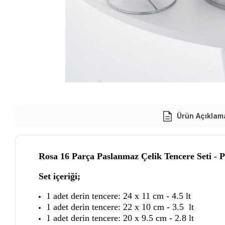
Ürün Açıklam
Rosa 16 Parça Paslanmaz Çelik Tencere Seti - P
Set içeriği;
1 adet derin tencere: 24 x 11 cm - 4.5 lt
1 adet derin tencere: 22 x 10 cm - 3.5 lt
1 adet derin tencere: 20 x 9.5 cm - 2.8 lt