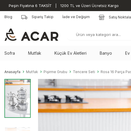
Peşin Fiyatına 6 TAKSİT | 1200 TL ve Üzeri Ücretsiz Kargo
Blog
Sipariş Takip
İade ve Değişim
Satış Noktala
Sofra
Mutfak
Küçük Ev Aletleri
Banyo
Ev
Anasayfa
Mutfak
Pişirme Grubu
Tencere Seti
Rosa 16 Parça Pas