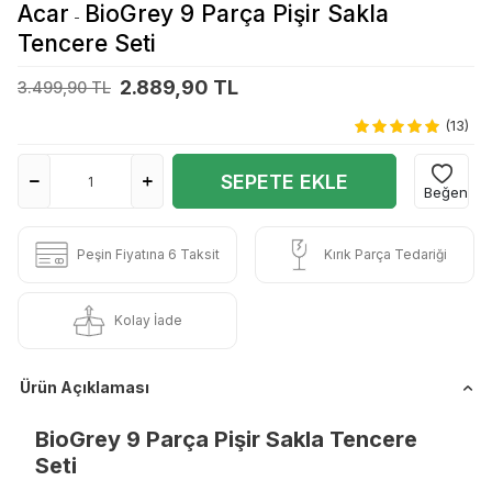
Acar
BioGrey 9 Parça Pişir Sakla
-
Tencere Seti
2.889,90 TL
3.499,90 TL
(13)
SEPETE EKLE
Beğen
Peşin Fiyatına 6 Taksit
Kırık Parça Tedariği
Kolay İade
Ürün Açıklaması
BioGrey 9 Parça Pişir Sakla Tencere
Seti