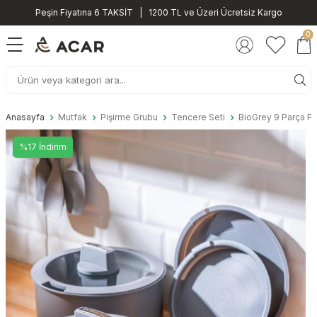
Peşin Fiyatına 6 TAKSİT | 1200 TL ve Üzeri Ücretsiz Kargo
0
Anasayfa
Mutfak
Pişirme Grubu
Tencere Seti
BioGrey 9 Parça Pi
%17 İndirim