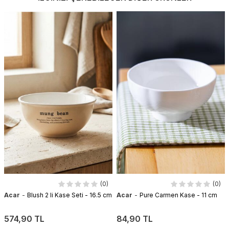
(0)
(0)
-
-
Acar
Blush 2 li Kase Seti - 16.5 cm
Acar
Pure Carmen Kase - 11 cm
574,90 TL
84,90 TL