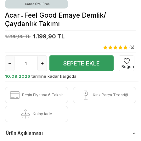
Online Özel Ürün
Acar
Feel Good Emaye Demlik/
-
Çaydanlık Takımı
1.199,90 TL
1.299,90 TL
(5)
SEPETE EKLE
Beğen
10.08.2026
tarihine kadar kargoda
Peşin Fiyatına 6 Taksit
Kırık Parça Tedariği
Kolay İade
Ürün Açıklaması