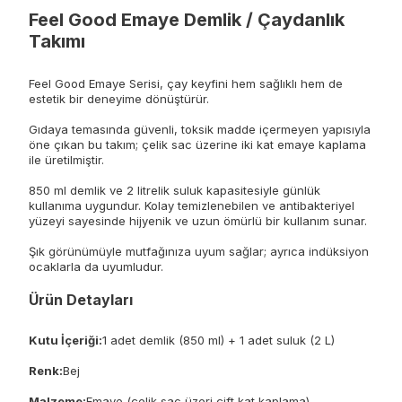
Feel Good Emaye Demlik / Çaydanlık
Takımı
Feel Good Emaye Serisi, çay keyfini hem sağlıklı hem de
estetik bir deneyime dönüştürür.
Gıdaya temasında güvenli, toksik madde içermeyen yapısıyla
öne çıkan bu takım; çelik sac üzerine iki kat emaye kaplama
ile üretilmiştir.
850 ml demlik ve 2 litrelik suluk kapasitesiyle günlük
kullanıma uygundur. Kolay temizlenebilen ve antibakteriyel
yüzeyi sayesinde hijyenik ve uzun ömürlü bir kullanım sunar.
Şık görünümüyle mutfağınıza uyum sağlar; ayrıca indüksiyon
ocaklarla da uyumludur.
Ürün Detayları
Kutu İçeriği:
1 adet demlik (850 ml) + 1 adet suluk (2 L)
Renk:
Bej
Malzeme:
Emaye (çelik sac üzeri çift kat kaplama)