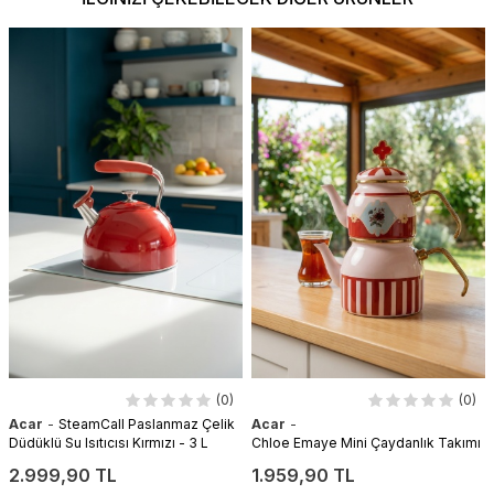
(0)
(0)
-
-
Acar
SteamCall Paslanmaz Çelik
Acar
Düdüklü Su Isıtıcısı Kırmızı - 3 L
Chloe Emaye Mini Çaydanlık Takımı
2.999,90 TL
1.959,90 TL